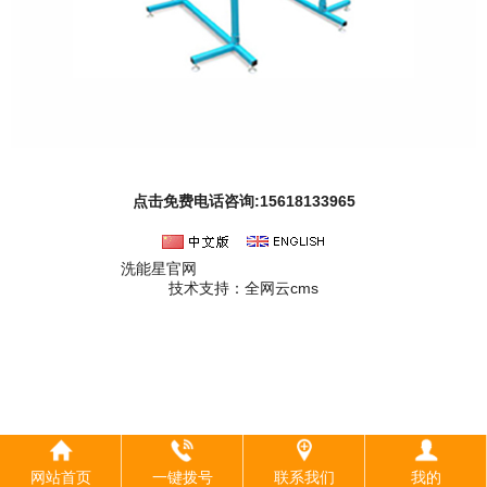
点击免费电话咨询:15618133965
洗能星官网
沪ICP备2024062673号
技术支持：
全网云cms
网站首页
一键拨号
联系我们
我的