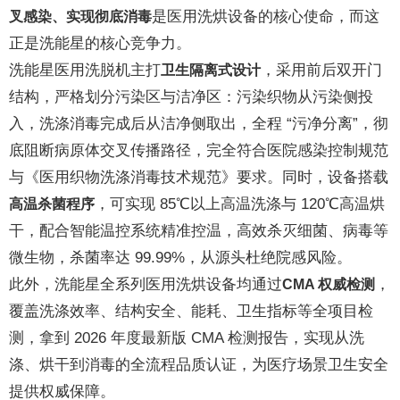
是医用洗烘设备的核心使命，而这
叉感染、实现彻底消毒
正是洗能星的核心竞争力。
洗能星医用洗脱机主打
，采用前后双开门
卫生隔离式设计
结构，严格划分污染区与洁净区：污染织物从污染侧投
入，洗涤消毒完成后从洁净侧取出，全程 “污净分离”，彻
底阻断病原体交叉传播路径，完全符合医院感染控制规范
与《医用织物洗涤消毒技术规范》要求。同时，设备搭载
，可实现 85℃以上高温洗涤与 120℃高温烘
高温杀菌程序
干，配合智能温控系统精准控温，高效杀灭细菌、病毒等
微生物，杀菌率达 99.99%，从源头杜绝院感风险。
此外，洗能星全系列医用洗烘设备均通过
，
CMA 权威检测
覆盖洗涤效率、结构安全、能耗、卫生指标等全项目检
测，拿到 2026 年度最新版 CMA 检测报告，实现从洗
涤、烘干到消毒的全流程品质认证，为医疗场景卫生安全
提供权威保障。