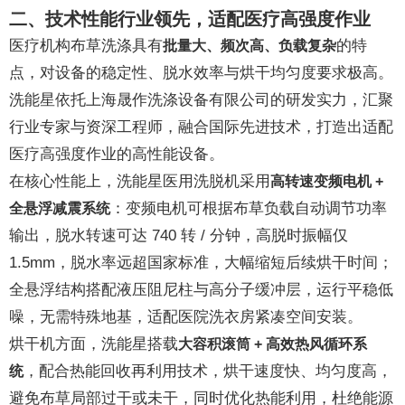
二、技术性能行业领先，适配医疗高强度作业
医疗机构布草洗涤具有
的特
批量大、频次高、负载复杂
点，对设备的稳定性、脱水效率与烘干均匀度要求极高。
洗能星依托上海晟作洗涤设备有限公司的研发实力，汇聚
行业专家与资深工程师，融合国际先进技术，打造出适配
医疗高强度作业的高性能设备。
在核心性能上，洗能星医用洗脱机采用
高转速变频电机 +
：变频电机可根据布草负载自动调节功率
全悬浮减震系统
输出，脱水转速可达 740 转 / 分钟，高脱时振幅仅
1.5mm，脱水率远超国家标准，大幅缩短后续烘干时间；
全悬浮结构搭配液压阻尼柱与高分子缓冲层，运行平稳低
噪，无需特殊地基，适配医院洗衣房紧凑空间安装。
烘干机方面，洗能星搭载
大容积滚筒 + 高效热风循环系
，配合热能回收再利用技术，烘干速度快、均匀度高，
统
避免布草局部过干或未干，同时优化热能利用，杜绝能源